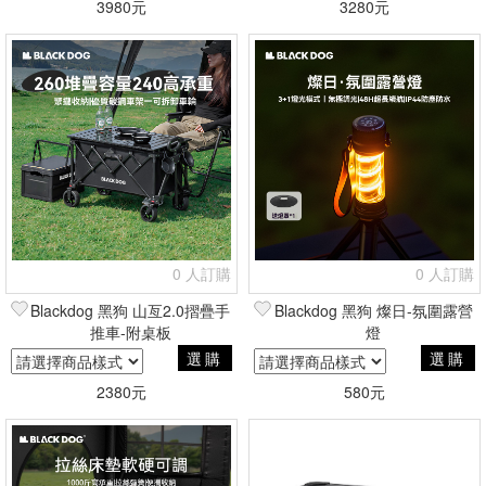
3980元
3280元
0 人訂購
0 人訂購
Blackdog 黑狗 山亙2.0摺疊手
Blackdog 黑狗 燦日-氛圍露營
推車-附桌板
燈
選購
選購
2380元
580元