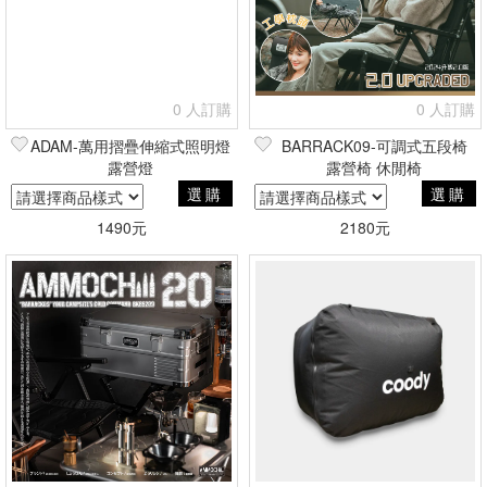
0 人訂購
0 人訂購
ADAM-萬用摺疊伸縮式照明燈
BARRACK09-可調式五段椅
露營燈
露營椅 休閒椅
選購
選購
1490元
2180元