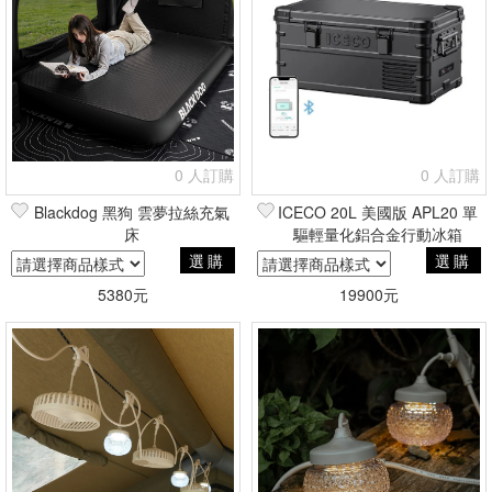
0 人訂購
0 人訂購
Blackdog 黑狗 雲夢拉絲充氣
ICECO 20L 美國版 APL20 單
床
驅輕量化鋁合金行動冰箱
選購
選購
5380元
19900元