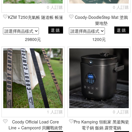
0 人訂購
0 人訂購
KZM T250充氣帳 隧道帳 帳篷
Coody-DoodleStep Mat 塗鴉
樂地墊
選購
選購
29800元
1200元
1 人訂購
0 人訂購
Coody Official Load Core
Pro Kamping 領航家 黑釜陶瓷
Line × Campcord 貝爾戰術營
電子鍋 飯鍋 露營電鍋