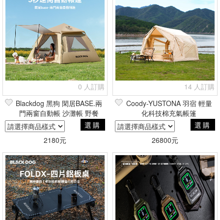
0 人訂購
14 人訂購
Blackdog 黑狗 閑居BASE.兩
Coody-YUSTONA 羽宿 輕量
門兩窗自動帳 沙灘帳 野餐
化科技棉充氣帳篷
選購
選購
2180元
26800元