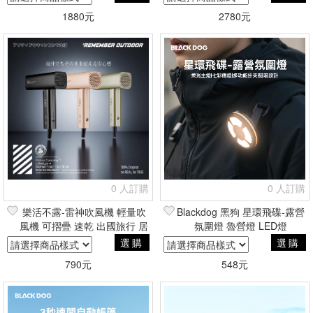
1880元
2780元
0 人訂購
0 人訂購
樂活不露-雷神吹風機 輕量吹
Blackdog 黑狗 星環飛碟-露營
風機 可摺疊 速乾 出國旅行 居
氛圍燈 魯營燈 LED燈
家 露營
選購
選購
790元
548元