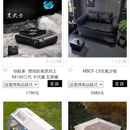
0 人訂購
1 人訂購
領航家- 雙焰防風黑武士
MBCF-LS充氣沙發
X4100三代 卡式爐 瓦斯爐
選購
選購
1790元
5980元