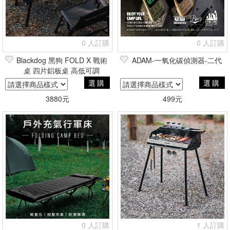
0 人訂購
0 人訂購
Blackdog 黑狗 FOLD X 戰術
ADAM-一氧化碳偵測器-二代
桌 四片鋁板桌 高低可調
選購
選購
3880元
499元
0 人訂購
1 人訂購