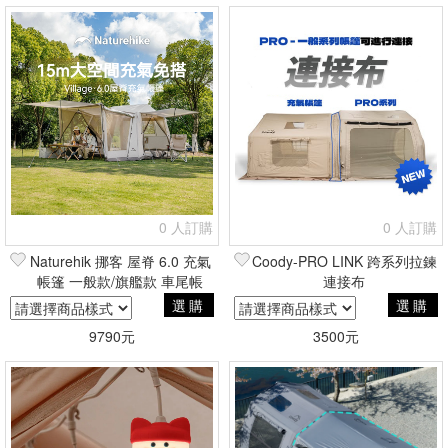
0 人訂購
0 人訂購
Naturehik 挪客 屋脊 6.0 充氣
Coody-PRO LINK 跨系列拉鍊
帳篷 一般款/旗艦款 車尾帳
連接布
選購
選購
9790元
3500元