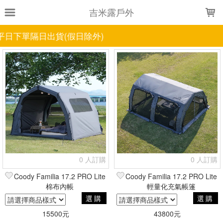
LOADING...
吉米露戶外
假日除外)
上架時間
銷售件數
銷售價格
樣式尺寸篩選
全部樣式
黑
軍綠
米白
灰
沙
夜幕黑
360cm寬與PRO連接布
4.5單位桌
8.0與PRO連接布
BESTONA貝斯朵與PRO連接布
全部尺寸
1入
8.0款
9.0/10.0/13.68/17.2/樞紐
灰
米白
含紗網+隱私門窗三件套
夜幕黑
0 人訂購
0 人訂購
軍綠
高25公分
黑
Coody Familia 17.2 PRO Lite
Coody Familia 17.2 PRO Lite
棉布內帳
輕量化充氣帳篷
現貨商品
選購
選購
篩選
15500元
43800元