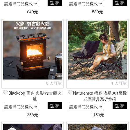
繩
選購
選購
649元
580元
0 人訂購
1 人訂購
Blackdog 黑狗 火影 復古觀火
Naturehike 挪客 海星001聚攏
爐
式高背月亮折疊椅
選購
選購
358元
1150元