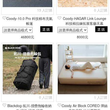
13 人訂購
0 人訂購
Coody-10.0 Pro 科技棉布充氣
Coody-HAGAR Link Lounge
帳篷
科技棉拉鍊拓展客廳天幕
選購
選購
46800元
8000元
0 人訂購
1 人訂購
Blackdog-拓川-摺疊拖輪收納
Coody Air Block COREO 彈絲