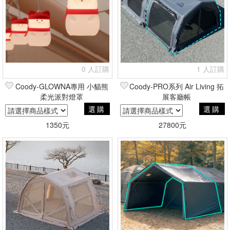
0 人訂購
1 人訂購
Coody-GLOWNA專用 小貓熊
Coody-PRO系列 Air Living 拓
柔光派對燈罩
展客廳帳
選購
選購
1350元
27800元