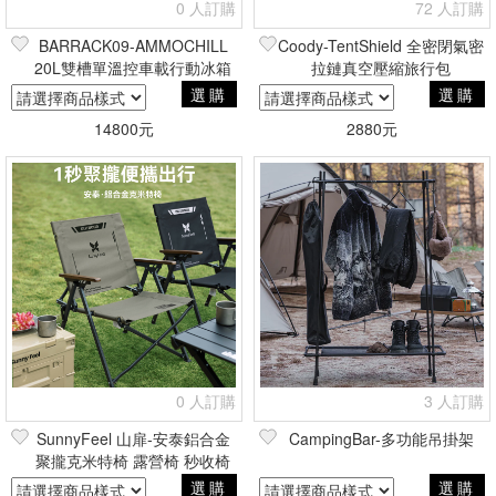
0 人訂購
72 人訂購
BARRACK09-AMMOCHILL
Coody-TentShield 全密閉氣密
20L雙槽單溫控車載行動冰箱
拉鏈真空壓縮旅行包
選購
選購
14800元
2880元
0 人訂購
3 人訂購
SunnyFeel 山扉-安泰鋁合金
CampingBar-多功能吊掛架
聚攏克米特椅 露營椅 秒收椅
選購
選購