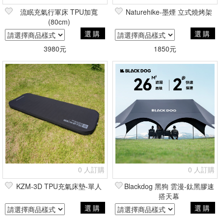
流眠充氣行軍床 TPU加寬
Naturehike-墨煙 立式燒烤架
(80cm)
選購
選購
3980元
1850元
0 人訂購
0 人訂購
KZM-3D TPU充氣床墊-單人
Blackdog 黑狗 雲漫-鈦黑膠速
搭天幕
選購
選購