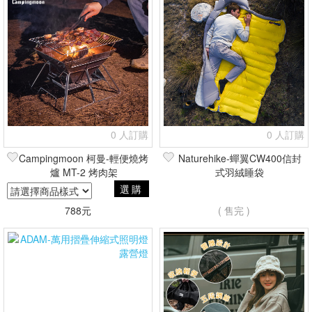
0 人訂購
0 人訂購
Campingmoon 柯曼-輕便燒烤
Naturehike-蟬翼CW400信封
爐 MT-2 烤肉架
式羽絨睡袋
選購
788元
( 售完 )