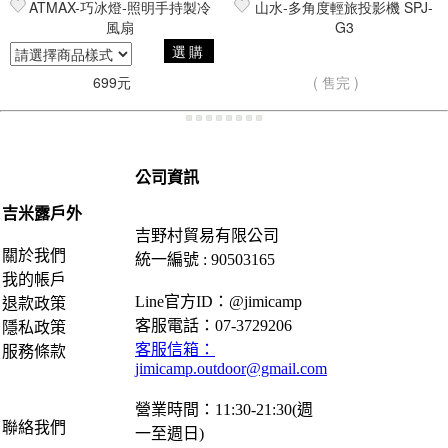
ATMAX-巧冰燈-照明手持製冷
山水-多角度輕旅投影機 SPJ-
風扇
G3
選購
699元
( 售完 )