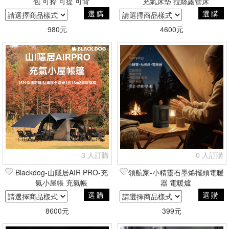
包 可拎 可提 可背
充氣床墊 拉絲露營床
選購
選購
980元
4600元
3 人訂購
0 人訂購
Blackdog-山隱居AIR PRO-充
領航家-小精靈石墨烯擺頭電暖
氣小屋帳 充氣帳
器 電暖爐
選購
選購
8600元
399元