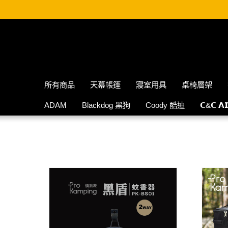
所有商品
天幕帳篷
寢室用具
桌椅層架
ADAM
Blackdog 黑狗
Coody 酷迪
𝗖&𝗖 𝗔