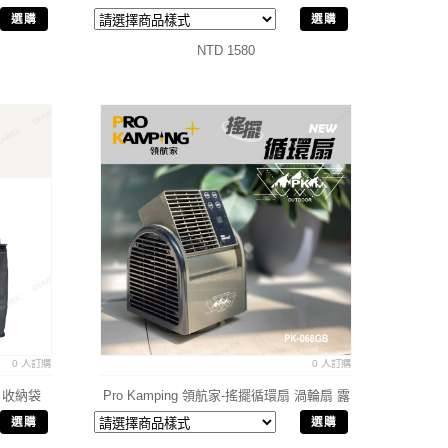
營暖爐
選購
選購
NTD 1580
0 人訂購
0 人訂購
袋 收納袋
Pro Kamping 領航家-搖擺循環扇 渦輪扇 露
營風扇
選購
選購