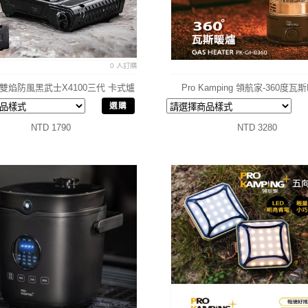
0 人訂購
 雙焰防風黑武士X4100三代 卡式爐
Pro Kamping 領航家-360度瓦斯
瓦斯爐
選購
NTD 1790
NTD 3280