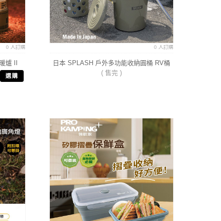
0 人訂購
0 人訂購
暖爐 II
日本 SPLASH 戶外多功能收納圓桶 RV桶
( 售完 )
選購