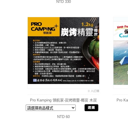
NTD 330
0 人訂購
Pro Kamping 領航家-炭烤精靈-椰炭 木炭
Pro 
選購
NTD 60