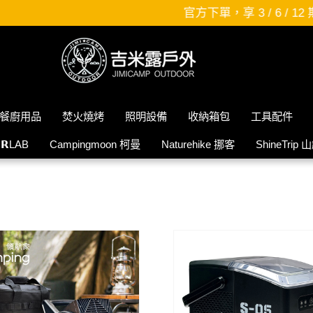
官方下單，享 3 / 6 / 12 期，零利率分期唷~~
餐廚用品
焚火燒烤
照明設備
收納箱包
工具配件
𝗜𝗥LAB
Campingmoon 柯曼
Naturehike 挪客
ShineTrip 