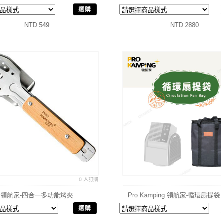
瓦斯暖爐 卡式暖爐
選購
NTD 549
NTD 2880
0 人訂購
領航家-四合一多功能烤夾
Pro Kamping 領航家-循環扇提
選購