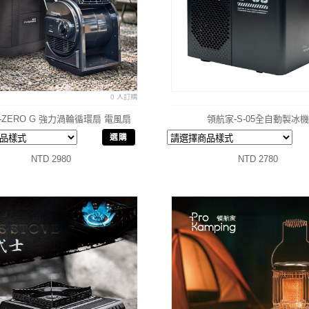
0 人訂購
-ZERO G 強力渦輪循環扇 電風扇
領航家-S-05全自動製冰機
(贈收納包)
選購
NTD 2980
NTD 2780