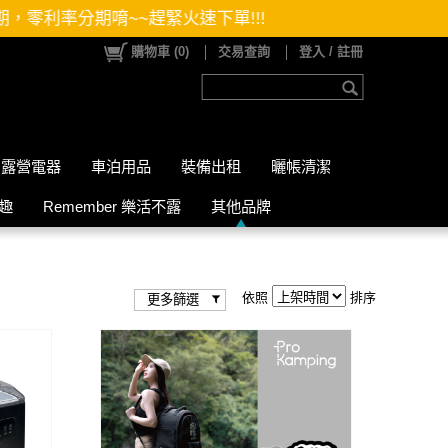
趕緊火速下單!!!
購物車
(
0
)
交易查詢
登入 / 註冊
露營電器
車泊用品
裝備出租
曬帳清潔
山趣
Remember 樂活不露
其他品牌
依照
排序
更多篩選