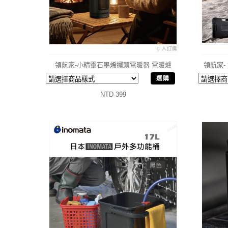
0 人訂購
領航家-小精靈石墨烯擺頭電暖器 電暖爐
領航家-
選購
NTD 399