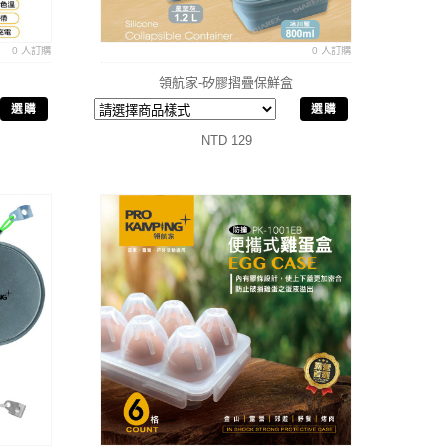
0 人訂購
0 人訂購
領航家-矽膠摺疊保鮮盒
選購
選購
NTD 129