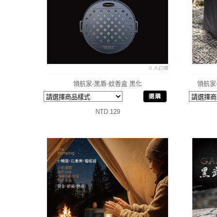
0 人訂購
領航家-黑盾-蚊香盒 黑化
領航家
選購
NTD 129