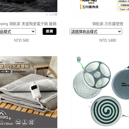
0 人訂購
amping 領航家 黑釜陶瓷電子鍋 飯鍋
領航家-方形露營燈
露營電鍋
選購
NTD 580
NTD 1480