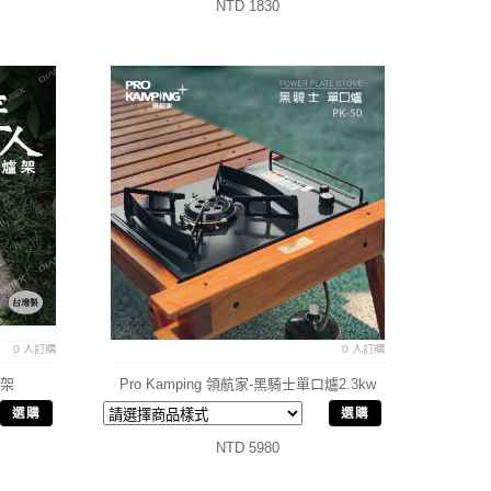
NTD 1830
0 人訂購
0 人訂購
爐架
Pro Kamping 領航家-黑騎士單口爐2.3kw
高山爐 IGT爐 瓦斯爐
選購
選購
NTD 5980