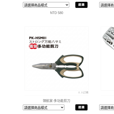
選購
NTD 580
0 人訂購
領航家-多功能剪刀
選購