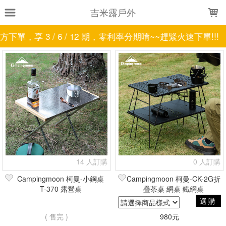
LOADING...
吉米露戶外
下單，享 3 / 6 / 12 期，零利率分期唷~~趕緊火速下單!!!
上架時間
銷售件數
銷售價格
樣式尺寸篩選
全部樣式
兩桌一袋一板
兩桌一袋
兩桌
一桌一袋
一桌
F-1003C-WK
F-1003C-WH
1桌+1收納包
全部尺寸
CK-2G
T-235A
T-235A-2T
T-235A-2TP
T-235A-TP
T-370-1T
卡其
灰
現貨商品
14 人訂購
0 人訂購
篩選
Campingmoon 柯曼-小鋼桌
Campingmoon 柯曼-CK-2G折
T-370 露營桌
疊茶桌 網桌 鐵網桌
選購
( 售完 )
980元