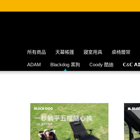
官方下
所有商品
天幕帳篷
寢室用具
桌椅層架
ADAM
Blackdog 黑狗
Coody 酷迪
𝗖&𝗖 𝗔