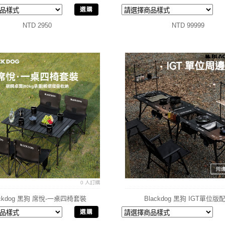
桌
選購
NTD 2950
NTD 99999
0 人訂購
ackdog 黑狗 席悅-一桌四椅套裝
Blackdog 黑狗 IGT單位版
選購