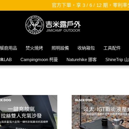
單，享 3 / 6 / 12 期，零利率分期唷~~趕緊火速下單!!!
餐廚用品
焚火燒烤
照明設備
收納箱包
工具配件
𝗜𝗥LAB
Campingmoon 柯曼
Naturehike 挪客
ShineTrip 