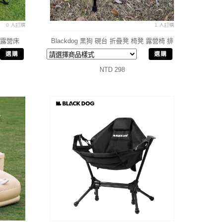
0 人訂購
1 人訂購
床 露營床
Blackdog 黑狗 硯台 折疊凳 椅凳 露營椅 排
隊椅
選購
選購
NTD 298