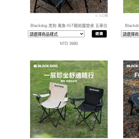
0 人訂購
Blackdog 黑狗 萬象-IGT戰術露營桌 五單位
Blac
桌
選購
NTD 3980