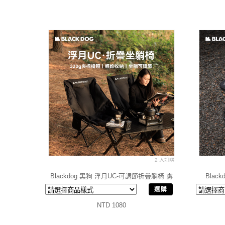
2 人訂購
Blackdog 黑狗 浮月UC-可調節折疊躺椅 露
Blac
營椅
選購
NTD 1080