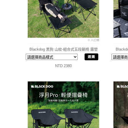
0 人訂購
Blackdog 黑狗 山紋-組合式五段躺椅 露營
Blac
椅
選購
NTD 2380