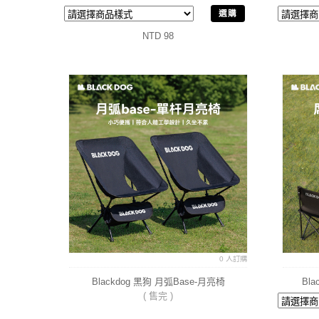
選購
NTD 98
0 人訂購
Blackdog 黑狗 月弧Base-月亮椅
Bl
( 售完 )