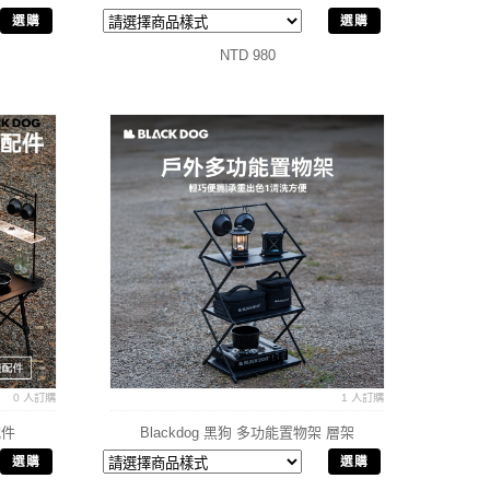
選購
選購
NTD 980
0 人訂購
1 人訂購
配件
Blackdog 黑狗 多功能置物架 層架
選購
選購