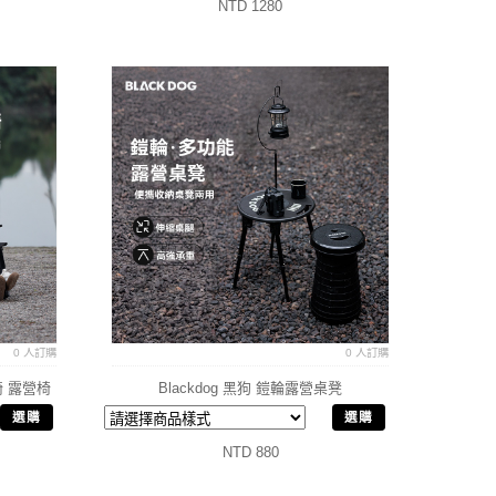
NTD 1280
0 人訂購
0 人訂購
椅 露營椅
Blackdog 黑狗 鎧輪露營桌凳
選購
選購
NTD 880