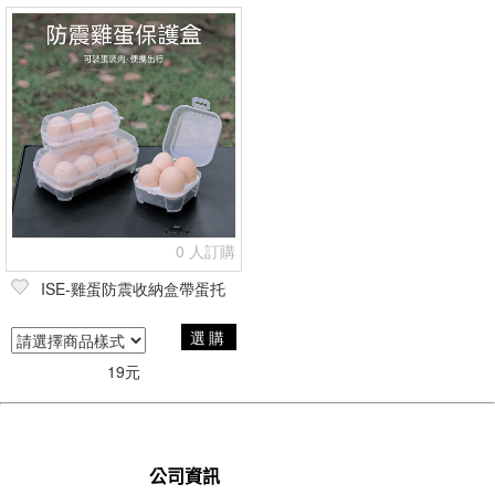
0 人訂購
ISE-雞蛋防震收納盒帶蛋托
選購
19元