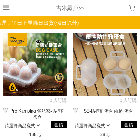
LOADING...
吉米露戶外
免運，平日下單隔日出貨(假日除外)
上架時間
銷售件數
銷售價格
樣式尺寸篩選
全部樣式
六入
8格-升級版
8格
4格
3格
2格
全部尺寸
現貨商品
篩選
0 人訂購
0 人訂購
Pro Kamping 領航家-防摔雞
ISE-防摔雞蛋盒 兩格 蛋盒
蛋盒
選購
選購
168元
28元