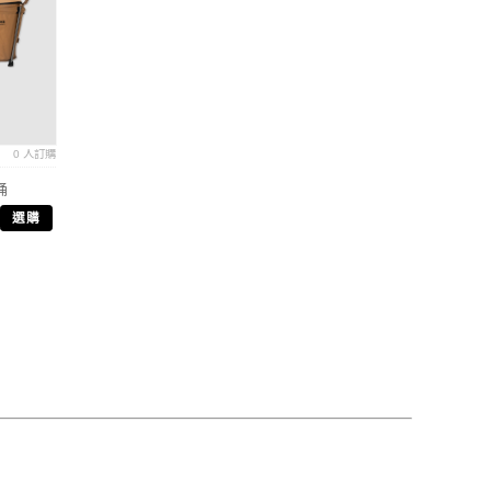
0 人訂購
桶
選購