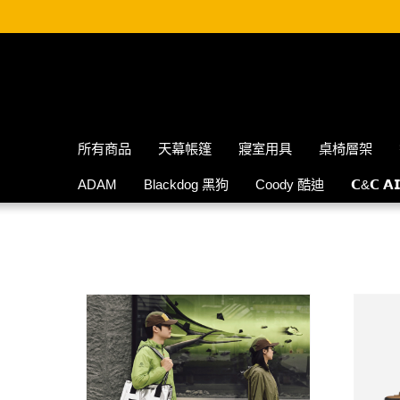
所有商品
天幕帳篷
寢室用具
桌椅層架
ADAM
Blackdog 黑狗
Coody 酷迪
𝗖&𝗖 𝗔