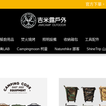
官方下單，享 3 
餐廚用品
焚火燒烤
照明設備
收納箱包
工具配件
𝗜𝗥LAB
Campingmoon 柯曼
Naturehike 挪客
ShineTrip 