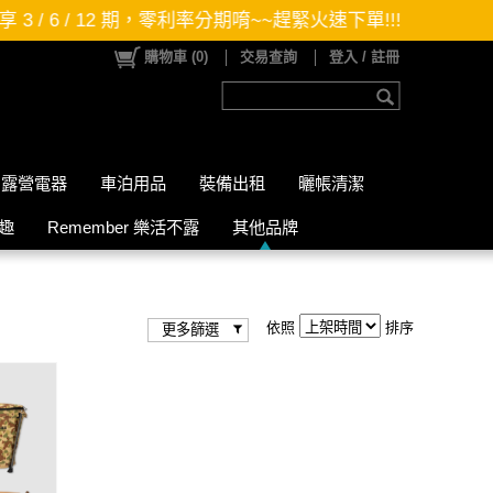
/ 6 / 12 期，零利率分期唷~~趕緊火速下單!!!
購物車
(
0
)
交易查詢
登入 / 註冊
露營電器
車泊用品
裝備出租
曬帳清潔
山趣
Remember 樂活不露
其他品牌
依照
排序
更多篩選