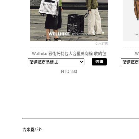
0 人訂購
Wellhike-戰術托特包大容量萬向輪 收納包
W
選購
NTD 880
吉米露戶外