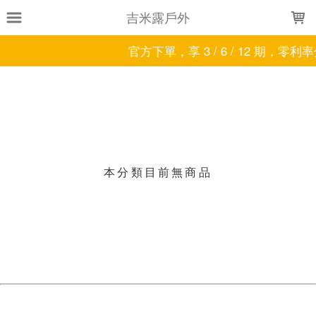
LOADING...
吉米露戶外
官方下單，享 3 / 6 / 12 期，零利
上架時間
銷售件數
銷售價格
樣式尺寸篩選
現貨商品
本分類目前無商品
篩選