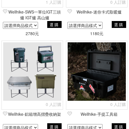
1 人訂購
0 人訂購
Wellhike-SWS一單位IGT三頭
Wellhike-迷你卡式取暖爐
爐 IGT爐 高山爐
選購
選購
2780元
1180元
0 人訂購
0 人訂購
Wellhike-鋁箱增高摺疊收納架
Wellhike-手提工具箱
選購
選購