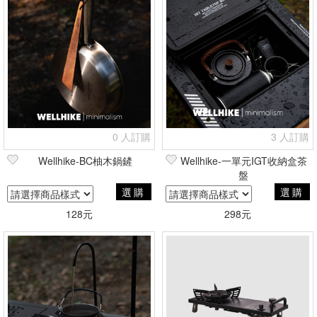
0 人訂購
3 人訂購
Wellhike-BC柚木鍋鏟
Wellhike-一單元IGT收納盒茶
盤
選購
選購
128元
298元