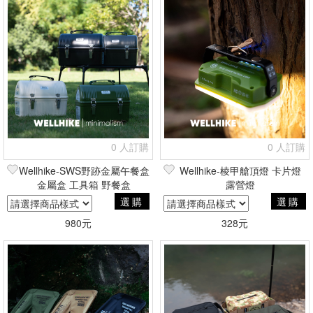
0 人訂購
0 人訂購
Wellhike-SWS野跡金屬午餐盒
Wellhike-棱甲艙頂燈 卡片燈
金屬盒 工具箱 野餐盒
露營燈
選購
選購
980元
328元