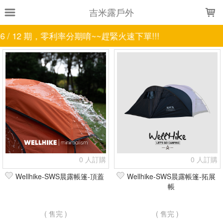
LOADING...
吉米露戶外
期，零利率分期唷~~趕緊火速下單!!!
上架時間
銷售件數
銷售價格
樣式尺寸篩選
全部樣式
黑
軍綠
星夜黑
苔蘚綠
卡其
栗子棕
銀
米白
5單位桌
藤黃
全部尺寸
1.1L
4.1kw
7L
16L
17.5x17cm
19.5x2.7cm
450ml
750LM
0 人訂購
0 人訂購
不含戰術名牌
無主帳
Wellhike-SWS晨露帳篷-頂蓋
Wellhike-SWS晨露帳篷-拓展
帳
現貨商品
篩選
( 售完 )
( 售完 )