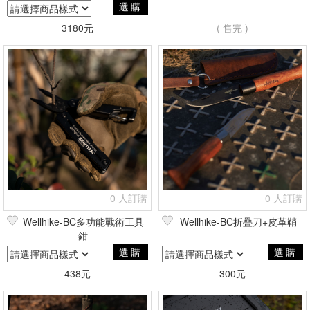
選購
3180元
( 售完 )
0 人訂購
0 人訂購
Wellhike-BC多功能戰術工具
Wellhike-BC折疊刀+皮革鞘
鉗
選購
選購
438元
300元