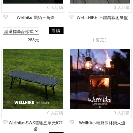
0 人訂購
0 人訂購
Wellhike-戰術三角燈
WELLHIKE-不鏽鋼戰術餐盤
選購
288元
( 售完 )
0 人訂購
0 人訂購
Wellhike-SWS雲馳五單元IGT
Wellhike-輕野深林柴火爐
桌