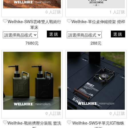
0 人訂購
1 人訂購
Wellhike-SWS雲峰雙人戰術行
Wellhike-單位桌伸縮燈架 燈桿
軍床
選購
選購
7680元
288元
0 人訂購
0 人訂購
Wellhike-戰術擠壓分裝瓶 盥洗
Wellhike-SWS半單元IGT蜘蛛