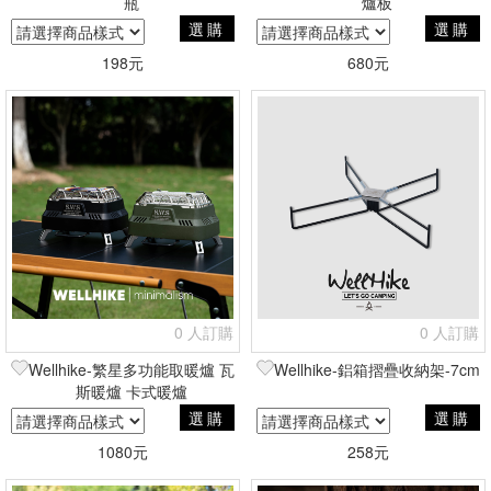
瓶
爐板
選購
選購
198元
680元
0 人訂購
0 人訂購
Wellhike-繁星多功能取暖爐 瓦
Wellhike-鋁箱摺疊收納架-7cm
斯暖爐 卡式暖爐
選購
選購
1080元
258元