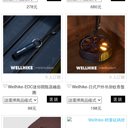
278元
680元
0 人訂購
0 人訂購
Wellhike-EDC迷你開瓶器鑰匙
Wellhike-日式戶外吊掛蚊香盤
圈
選購
選購
99元
198元