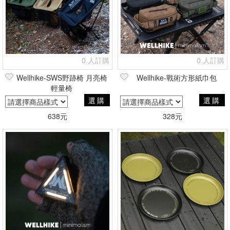
0 人訂購
0 人訂購
Wellhike-SWS野跡椅 月亮椅
Wellhike-戰術方形紙巾包
輕量椅
選購
選購
638元
328元