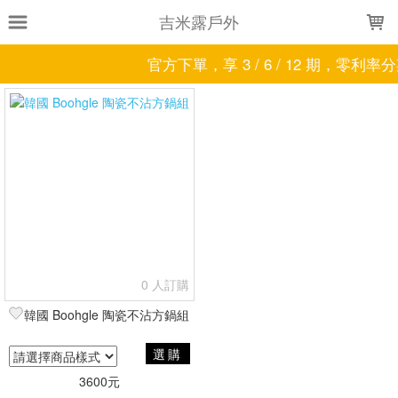
LOADING...
吉米露戶外
官方下單，享 3 / 6 / 12 期，零利率
上架時間
銷售件數
銷售價格
樣式尺寸篩選
全部樣式
經典酷黑-15件套
經典酷黑-13件套
絲絨酒紅-8件套
絲絨酒紅18-件套
絲絨酒紅-15件套
絲絨酒紅-13件套
絲絨酒紅-11件套
拿鐵米色-8件套
拿鐵米色18-件套
拿鐵米色-15件套
全部尺寸
0 人訂購
現貨商品
韓國 Boohgle 陶瓷不沾方鍋組
篩選
選購
3600元