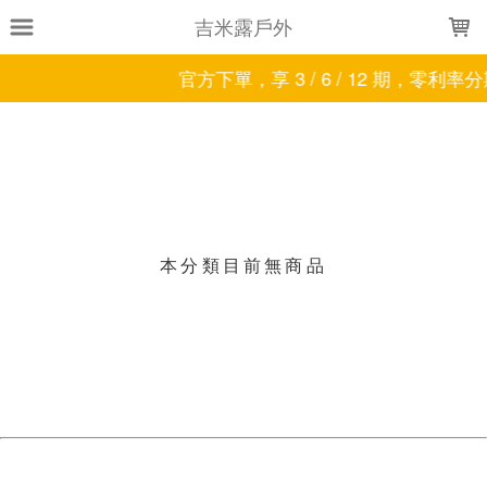
LOADING...
吉米露戶外
官方下單，享 3 / 6 / 12 期，零利率
上架時間
銷售件數
銷售價格
樣式尺寸篩選
現貨商品
本分類目前無商品
篩選