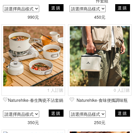
件套組
選購
選購
990元
450元
1 人訂購
0 人訂購
Naturehike-春生陶瓷不沾套鍋
Naturehike-食味便攜調味瓶
選購
選購
350元
250元