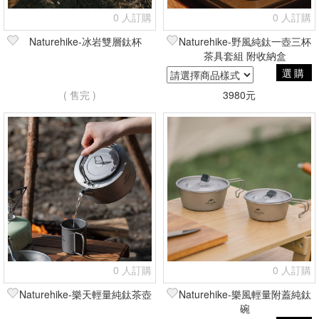
0 人訂購
0 人訂購
Naturehike-冰岩雙層鈦杯
Naturehike-野風純鈦一壺三杯
茶具套組 附收納盒
選購
( 售完 )
3980元
0 人訂購
0 人訂購
Naturehike-樂天輕量純鈦茶壺
Naturehike-樂風輕量附蓋純鈦
碗