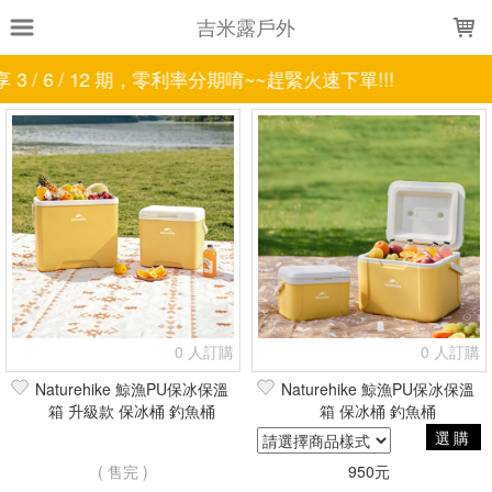
LOADING...
吉米露戶外
 / 12 期，零利率分期唷~~趕緊火速下單!!!
上架時間
銷售件數
銷售價格
樣式尺寸篩選
全部樣式
0.8L
卡其
胡桃木
軍
8件組
5L
520ml
450ml
350ml
300ml
全部尺寸
0.8L
1.7L
3L
7.5吋
10L
20L
36L/拖輪款
0 人訂購
0 人訂購
現貨商品
Naturehike 鯨漁PU保冰保溫
Naturehike 鯨漁PU保冰保溫
箱 升級款 保冰桶 釣魚桶
箱 保冰桶 釣魚桶
篩選
選購
( 售完 )
950元