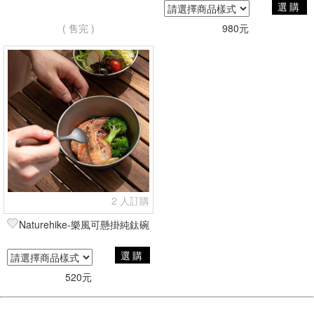
選購
( 售完 )
980元
2 人訂購
Naturehike-樂風可懸掛純鈦碗
選購
520元