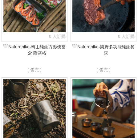
0 人訂購
0 人訂購
Naturehike-轉山純鈦方形便當
Naturehike-樂野多功能純鈦餐
盒 附蒸格
夾
( 售完 )
( 售完 )