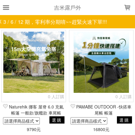
LOADING...
吉米露戶外
/ 6 / 12 期，零利率分期唷~~趕緊火速下單!!!
上架時間
銷售件數
銷售價格
樣式尺寸篩選
全部樣式
黑
Extra Large(XL款)
沙色-200x200/2m
灰
白
卡其
一般款
S款
Normal (N款)
M款
全部尺寸
150D
銀膠
邊長180cm、周長460-560
邊長200cm、周長550-650
邊長230cm、周長610-710
0 人訂購
0 人訂購
邊長:150cm
邊長:170cm
邊長:200cm
Naturehik 挪客 屋脊 6.0 充氣
PAMABE OUTDOOR -快搭車
帳篷 一般款/旗艦款 車尾帳
尾帳 帳篷
現貨商品
選購
選購
篩選
9790元
16800元