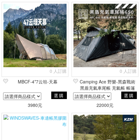
0 人訂購
0 人訂購
MBCF-4*7云坦-天幕
Camping Ace 野樂-黑森戰術
黑盾充氣車尾帳 充氣帳 帳篷
選購
選購
3980元
22000元