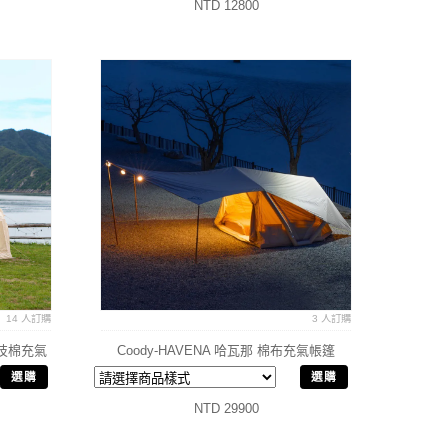
NTD 12800
14 人訂購
3 人訂購
科技棉充氣
Coody-HAVENA 哈瓦那 棉布充氣帳篷
選購
選購
NTD 29900