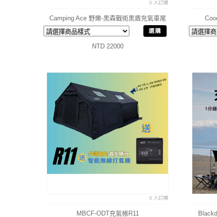
0 人訂購
Camping Ace 野樂-黑森戰術黑盾充氣車尾
Co
帳 充氣帳 帳篷
選購
NTD 22000
0 人訂購
MBCF-ODT充氣帳R11
Blac