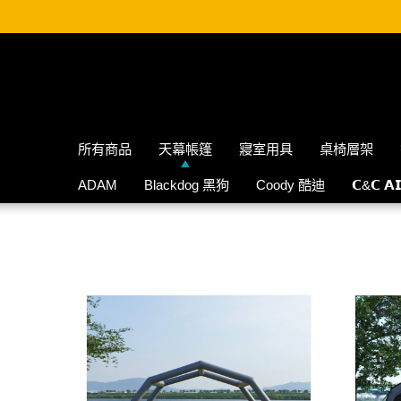
所有商品
天幕帳篷
寢室用具
桌椅層架
ADAM
Blackdog 黑狗
Coody 酷迪
𝗖&𝗖 𝗔