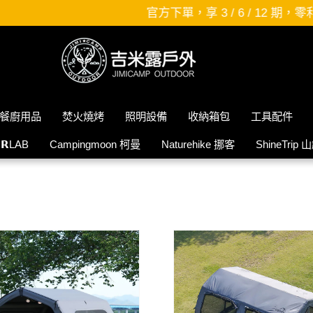
官方下單，享 3 / 6 / 12 期，零利率分期唷~~趕緊火速下單!!!
餐廚用品
焚火燒烤
照明設備
收納箱包
工具配件
𝗜𝗥LAB
Campingmoon 柯曼
Naturehike 挪客
ShineTrip 