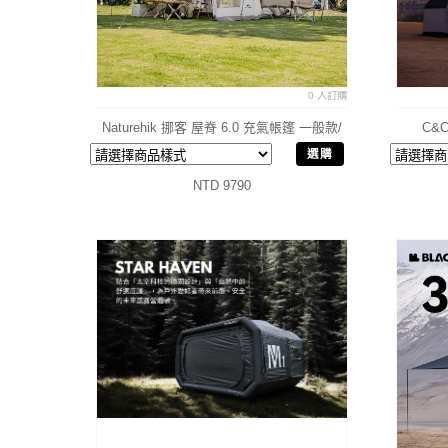
0 人訂購
Naturehik 挪客 屋脊 6.0 充氣帳篷 一般款/
C&C
旗艦款 車尾帳
選購
NTD 9790