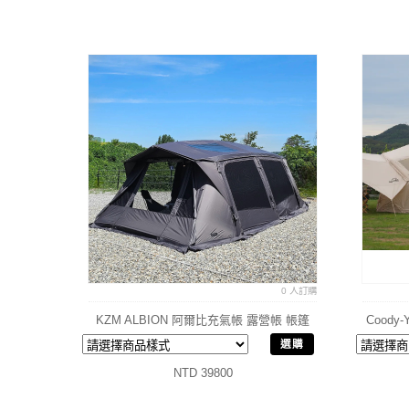
0 人訂購
KZM ALBION 阿爾比充氣帳 露營帳 帳篷
Cood
選購
NTD 39800