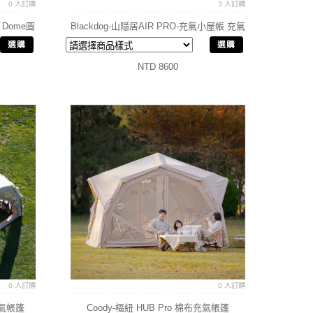
0 人訂購
3 人訂購
 Dome圓
Blackdog-山隱居AIR PRO-充氣小屋帳 充氣
帳
選購
選購
NTD 8600
0 人訂購
0 人訂購
布充氣帳篷
Coody-樞紐 HUB Pro 棉布充氣帳篷