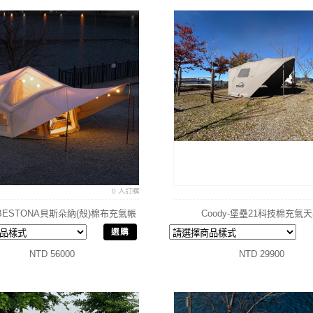
0 人訂購
y-BESTONA貝斯朵納(殼)棉布充氣帳
Coody-堡壘21科技棉充氣
篷
選購
NTD 56000
NTD 29900