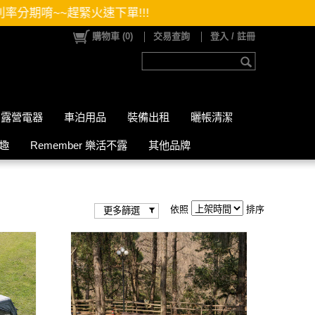
購物車
(
0
)
交易查詢
登入 / 註冊
露營電器
車泊用品
裝備出租
曬帳清潔
山趣
Remember 樂活不露
其他品牌
依照
排序
更多篩選