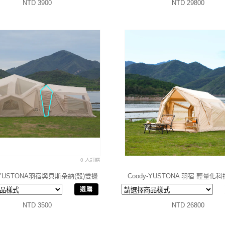
NTD 3900
NTD 29800
0 人訂購
y-YUSTONA羽宿與貝斯朵納(殼)雙邊
Coody-YUSTONA 羽宿 輕量化
拉鍊連接布
帳篷
選購
NTD 3500
NTD 26800