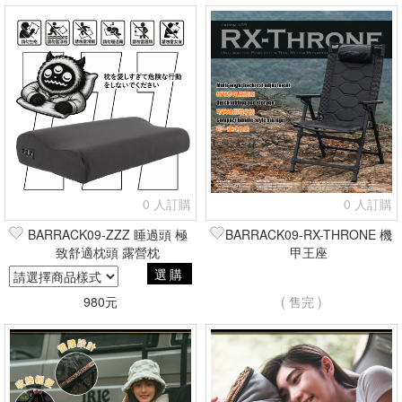
0 人訂購
0 人訂購
BARRACK09-ZZZ 睡過頭 極
BARRACK09-RX-THRONE 機
致舒適枕頭 露營枕
甲王座
選購
980元
( 售完 )