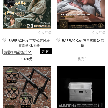
0 人訂購
0 人訂購
BARRACK09-可調式五段椅
BARRACK09-石墨烯睡袋 保
露營椅 休閒椅
暖
選購
2180元
( 售完 )