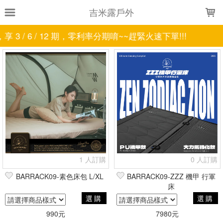
LOADING...
吉米露戶外
 / 6 / 12 期，零利率分期唷~~趕緊火速下單!!!
上架時間
銷售件數
銷售價格
樣式尺寸篩選
全部樣式
黑
銀
狼棕
沙
加大款
大力馬強化款
PU機甲款
全部尺寸
290x200x30cm
記憶枕
贈收納袋
現貨商品
篩選
1 人訂購
0 人訂購
BARRACK09-素色床包 L/XL
BARRACK09-ZZZ 機甲 行軍
床
選購
選購
990元
7980元