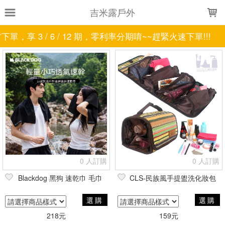
LOADING...
吉米露戶外
，享 3 / 6 / 12 期，零利率分期唷~~趕緊火速下單!!!
上架時間
銷售件數
銷售價格
樣式尺寸篩選
全部樣式
乳液
噴霧
藍黑
藍
綠
黑白代碼
焦糖
夜幕黑
咖哩
白
全部尺寸
CP迷彩
水墨迷彩
卡其
軍綠
黑
墨黑
蟒紋迷彩
0 人訂購
0 人訂購
現貨商品
Blackdog 黑狗 速乾巾 毛巾
CLS-民族風手提盥洗化妝包
篩選
選購
選購
218元
159元