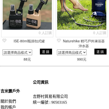
0 人訂購
0 人訂購
ISE-80ml瓶掛扣式罐
Naturehike 輕巧戶外淋浴器
沖水器
選購
選購
88元
990元