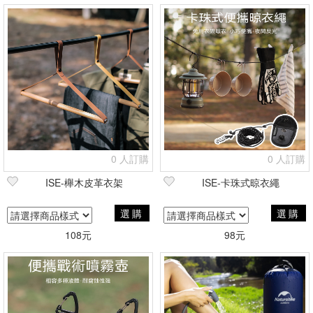
0 人訂購
0 人訂購
ISE-櫸木皮革衣架
ISE-卡珠式晾衣繩
選購
選購
108元
98元