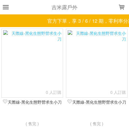
LOADING...
吉米露戶外
官方下單，享 3 / 6 / 12 期，零利率分期唷
上架時間
銷售件數
銷售價格
樣式尺寸篩選
全部樣式
沙漠黃
極致黑
Blazer Hammer
6人
450ml
300ml
2L
1.8L
Safari Knife
Ranger Knife
全部尺寸
3.3x3.8m
贈防水內袋
現貨商品
0 人訂購
0 人訂購
篩選
天際線-黑化生態野營求生小刀
天際線-黑化生態野營求生小刀
( 售完 )
( 售完 )