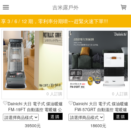
LOADING...
吉米露戶外
3 / 6 / 12 期，零利率分期唷~~趕緊火速下單!!!
上架時間
銷售件數
銷售價格
樣式尺寸篩選
全部樣式
尊爵灰
皇家紫
柏金棕
白
全部尺寸
電子式
現貨商品
篩選
0 人訂購
0 人訂購
Dainichi 大日 電子式 煤油暖爐
Dainichi 大日 電子式 煤油暖爐
FM-19FT 自動溫控 電暖爐 公
FW-57GRT 自動溫控 電暖爐
司貨 33~65坪
日本製 公司貨
選購
選購
39500元
18600元