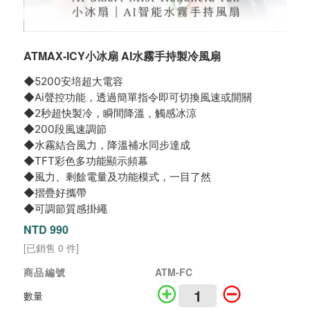
ATMAX-ICY小冰扇 AI水霧手持製冷風扇
◆5200安培超大電容
◆Ai聲控功能，透過簡單指令即可切換風速或開關
◆2秒超快製冷，瞬間降溫，觸感冰涼
◆200段風速調節
◆水霧結合風力，降溫補水同步達成
◆TFT彩色多功能顯示頻幕
◆風力、剩餘電量及功能模式，一目了然
◆摺疊好攜帶
◆可調節質感掛繩
NTD 990
[已銷售 0 件]
商品編號
ATM-FC
數量