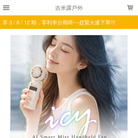
LOADING...
吉米露戶外
，零利率分期唷~~趕緊火速下單!!!