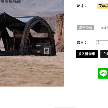
尺寸：
夜幕
滿千免運
. . . 詳
數量：
放入購物車
立