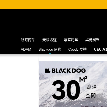
所有商品
天幕帳篷
寢室用具
桌椅層架
ADAM
Blackdog 黑狗
Coody 酷迪
𝗖&𝗖 𝗔