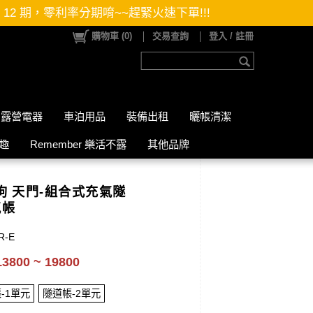
火速下單!!!
購物車
(
0
)
交易查詢
登入 / 註冊
露營電器
車泊用品
裝備出租
曬帳清潔
山趣
Remember 樂活不露
其他品牌
 黑狗 天門-組合式充氣隧
氣帳
R-E
3800 ~ 19800
-1單元
隧道帳-2單元