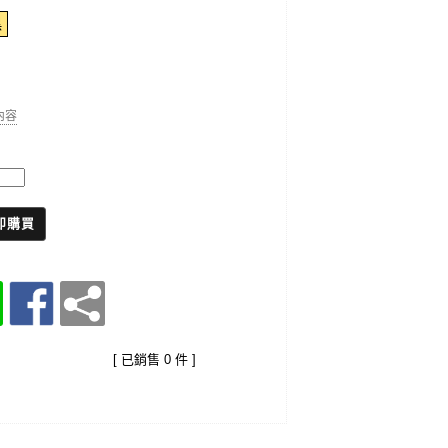
黑
細內容
即購買
[ 已銷售 0 件 ]