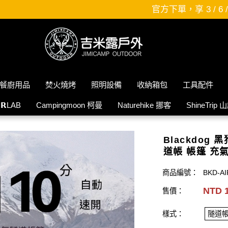
官方下單，享 3 / 6 / 12 期，零利率分期唷~~趕緊
餐廚用品
焚火燒烤
照明設備
收納箱包
工具配件
𝗜𝗥LAB
Campingmoon 柯曼
Naturehike 挪客
ShineTrip 
Blackdog
道帳 帳篷 充
商品編號：
BKD-AI
NTD 1
售價：
樣式：
隧道帳