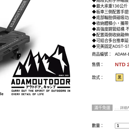
◆兩段式把手伸縮設計(
◆最大承重136公斤
◆板車三側配置手提
◆底部輪胎俱磁吸功
◆收納體積小，攜帶
◆高強度鋼管結構 
◆配置兩側收納箱伸
◆可結合多台推車延
◆完美固定ADST-S
商品編號：
ADAM-
NTD 
售價：
款式：
黑
滿千免運
. . . 詳
數量：