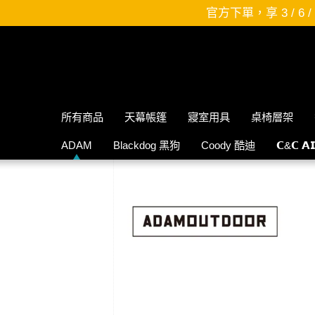
官方下單，享 3 / 6 / 12 期，零利率分期唷~~趕
所有商品
天幕帳篷
寢室用具
桌椅層架
ADAM
Blackdog 黑狗
Coody 酷迪
𝗖&𝗖 𝗔