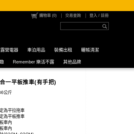
購物車
(
0
)
交易查詢
登入 / 註冊
露營電器
車泊用品
裝備出租
曬帳清潔
山趣
Remember 樂活不露
其他品牌
二合一平板推車(有手把)
36公斤
定為平拉拖車
定為平板推車
板車內
板車內