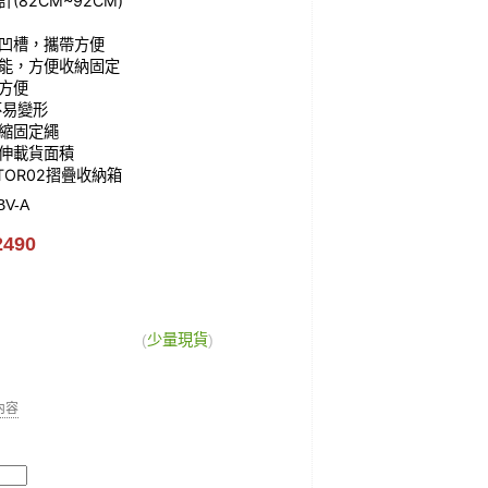
82CM~92CM)
凹槽，攜帶方便
能，方便收納固定
方便
不易變形
縮固定繩
伸載貨面積
TOR02摺疊收納箱
BV-A
2490
(
少量現貨
)
細內容