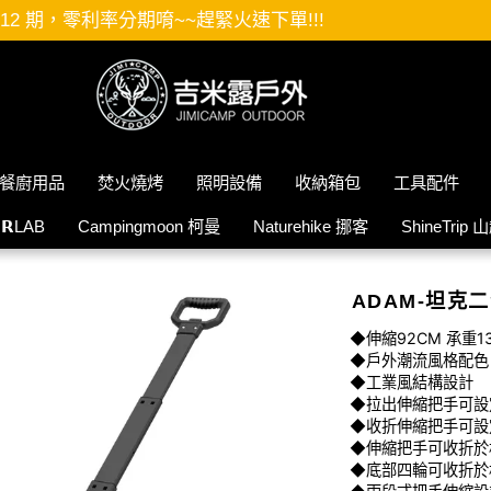
緊火速下單!!!
餐廚用品
焚火燒烤
照明設備
收納箱包
工具配件
𝗜𝗥LAB
Campingmoon 柯曼
Naturehike 挪客
ShineTrip 
ADAM-坦克
◆伸縮92CM 承重1
◆戶外潮流風格配色
◆工業風結構設計
◆拉出伸縮把手可設
◆收折伸縮把手可設
◆伸縮把手可收折於
◆底部四輪可收折於