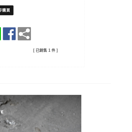
即購買
[ 已銷售 1 件 ]