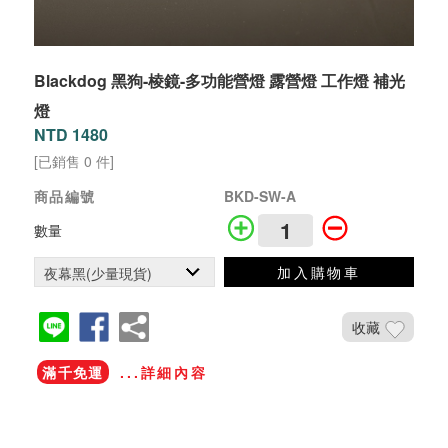
Blackdog 黑狗-棱鏡-多功能營燈 露營燈 工作燈 補光
燈
NTD 1480
[已銷售 0 件]
商品編號
BKD-SW-A
數量
加入購物車
收藏
滿千免運
...詳細內容