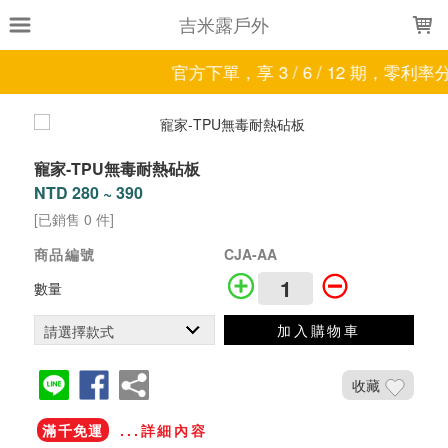
LOADING...
吉米露戶外
官方下單，享 3 / 6 / 12 期，零利率
寵家-TPU無毒耐熱砧板
NTD 280 ~ 390
[已銷售 0 件]
商品編號
CJA-AA
數量
加入購物車
收藏
滿千免運
...詳細內容