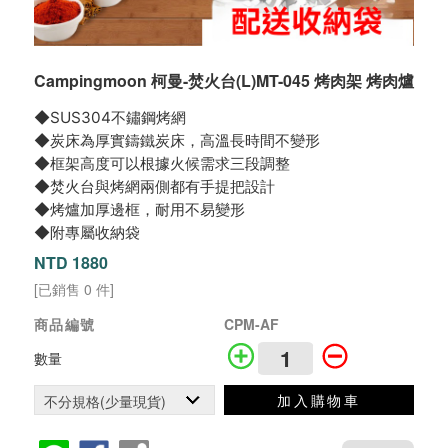
Campingmoon 柯曼-焚火台(L)MT-045 烤肉架 烤肉爐
◆SUS304不鏽鋼烤網
◆炭床為厚實鑄鐵炭床，高溫長時間不變形
◆框架高度可以根據火候需求三段調整
◆焚火台與烤網兩側都有手提把設計
◆烤爐加厚邊框，耐用不易變形
◆附專屬收納袋
NTD 1880
[已銷售 0 件]
商品編號
CPM-AF
數量
加入購物車