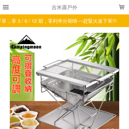
LOADING...
吉米露戶外
6 / 12 期，零利率分期唷~~趕緊火速下單!!!