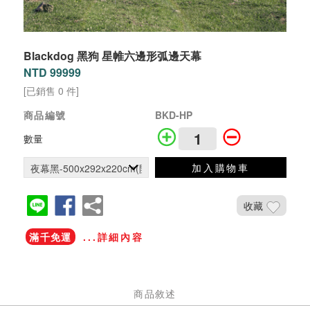
Blackdog 黑狗 星帷六邊形弧邊天幕
NTD 99999
[已銷售 0 件]
商品編號
BKD-HP
數量
加入購物車
收藏
滿千免運
...詳細內容
商品敘述