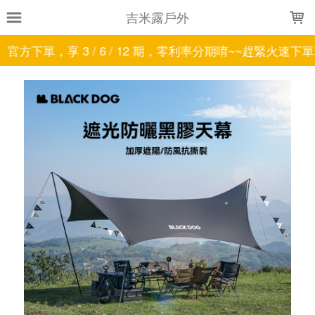
LOADING...
吉米露戶外
官方下單，享 3 / 6 / 12 期，零利率分期唷~~趕緊火速下單!!!