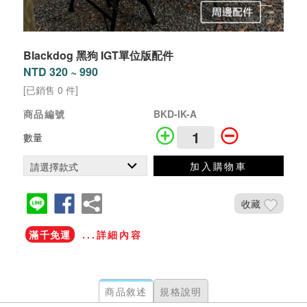
Blackdog 黑狗 IGT單位版配件
NTD 320 ~ 990
[已銷售 0 件]
商品編號
BKD-IK-A
數量
加入購物車
收藏
滿千免運
...詳細內容
商品敘述
規格說明