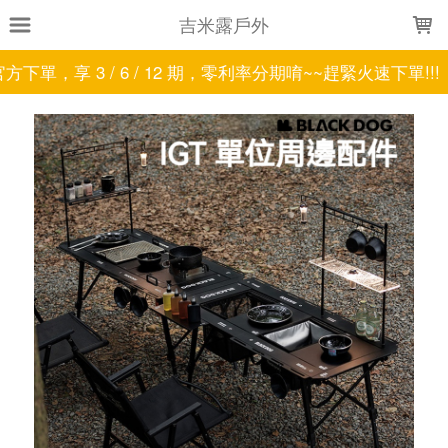
LOADING...
吉米露戶外
單，享 3 / 6 / 12 期，零利率分期唷~~趕緊火速下單!!!