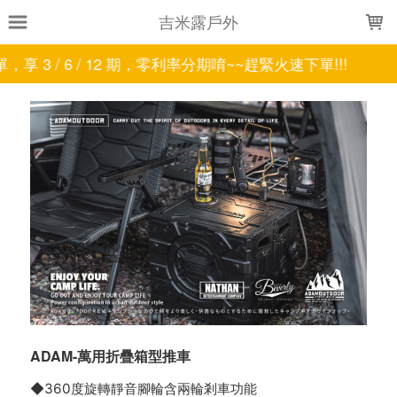
LOADING...
吉米露戶外
 3 / 6 / 12 期，零利率分期唷~~趕緊火速下單!!!
ADAM-萬用折疊箱型推車
◆360度旋轉靜音腳輪含兩輪剎車功能