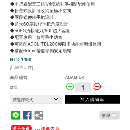
◆手把處配置三組1/4螺絲孔供相關配件使用
◆折疊式設計可收納至極小空間
◆兩段式伸縮手把設計
◆超大60度拉桿手把角度設計
◆50KG負載能力/50L超大容量
◆配置專用上蓋可乘坐幼童
◆可搭配ADCL-TBL200極限多功能照明燈使用
◆搭配60mm輪胎移動安定順暢
NTD 1490
[已銷售 0 件]
商品編號
ADAM-DK
數量
加入購物車
收藏
滿千免運
...詳細內容