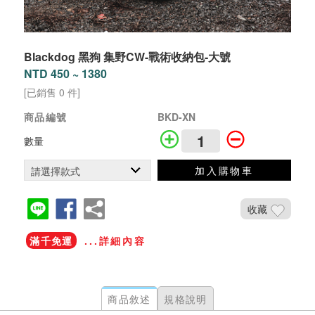
Blackdog 黑狗 集野CW-戰術收納包-大號
NTD 450 ~ 1380
[已銷售 0 件]
商品編號
BKD-XN
數量
加入購物車
收藏
滿千免運
...詳細內容
商品敘述
規格說明