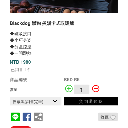
Blackdog 黑狗 炎陽卡式取暖爐
◆磁吸接口
◆小巧身姿
◆分區控溫
◆一開即熱
NTD 1980
[已銷售 1 件]
商品編號
BKD-RK
數量
貨到通知我
收藏