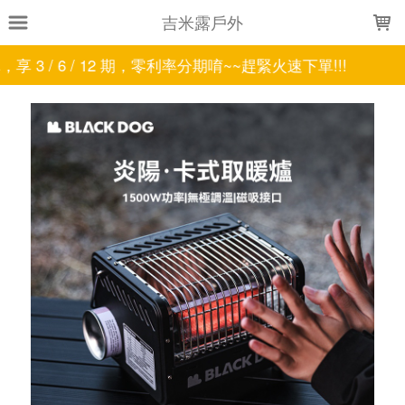
LOADING...
吉米露戶外
唷~~趕緊火速下單!!!