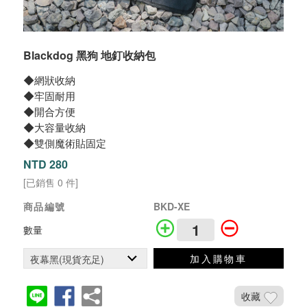
Blackdog 黑狗 地釘收納包
◆網狀收納
◆牢固耐用
◆開合方便
◆大容量收納
◆雙側魔術貼固定
NTD 280
[已銷售 0 件]
商品編號
BKD-XE
數量
加入購物車
收藏