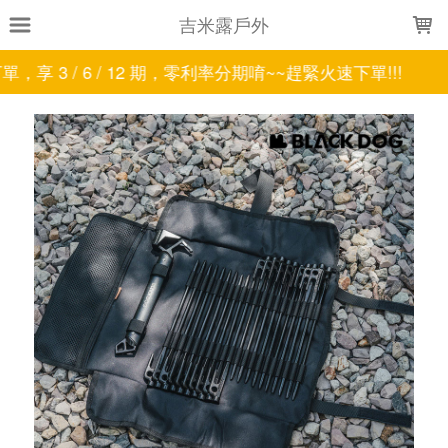
LOADING...
吉米露戶外
/ 12 期，零利率分期唷~~趕緊火速下單!!!