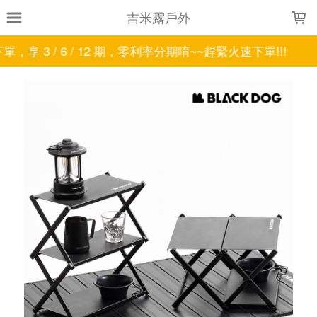
LOADING...
吉米露戶外
 6 / 12 期，零利率分期唷~~趕緊火速下單!!!