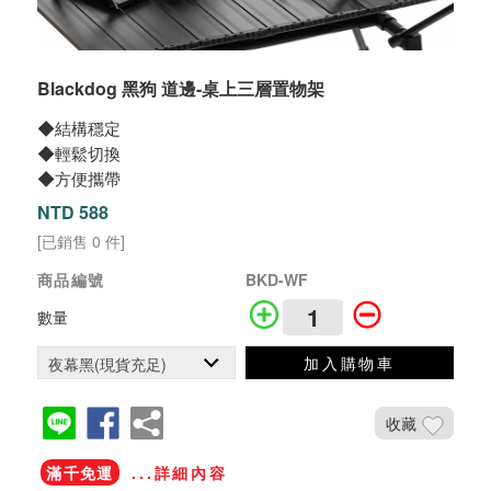
Blackdog 黑狗 道邊-桌上三層置物架
◆結構穩定
◆輕鬆切換
◆方便攜帶
NTD 588
[已銷售 0 件]
商品編號
BKD-WF
數量
加入購物車
收藏
滿千免運
...詳細內容