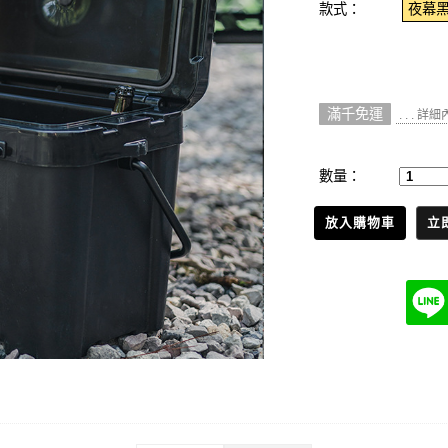
款式：
夜幕
滿千免運
. . . 詳
數量：
放入購物車
立