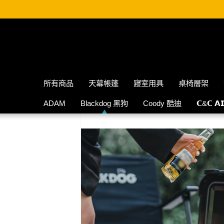
所有商品
天幕帳篷
寢室用具
桌椅層架
ADAM
Blackdog 黑狗
Coody 酷迪
𝗖&𝗖 𝗔