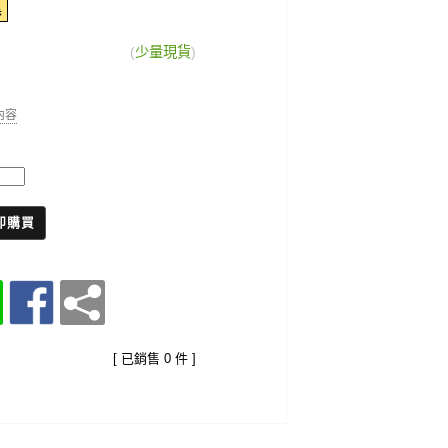
黑
(
少量現貨
)
細內容
即購買
[ 已銷售 0 件 ]