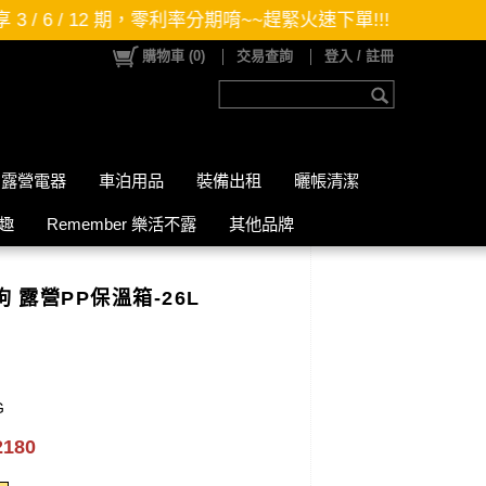
，零利率分期唷~~趕緊火速下單!!!
購物車
(
0
)
交易查詢
登入 / 註冊
露營電器
車泊用品
裝備出租
曬帳清潔
山趣
Remember 樂活不露
其他品牌
黑狗 露營PP保溫箱-26L
G
2180