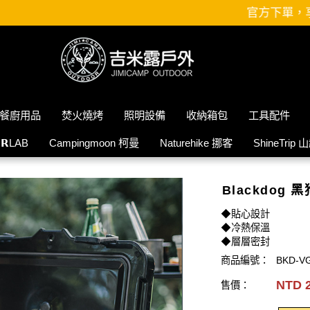
官方下單，享 3 / 6 / 12 期
餐廚用品
焚火燒烤
照明設備
收納箱包
工具配件
𝗜𝗥LAB
Campingmoon 柯曼
Naturehike 挪客
ShineTrip 
Blackdog 
◆貼心設計
◆冷熱保溫
◆層層密封
商品編號：
BKD-V
NTD 
售價：