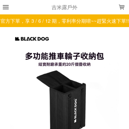
LOADING...
吉米露戶外
官方下單，享 3 / 6 / 12 期，零利率分期唷~~趕緊火速下單!!!