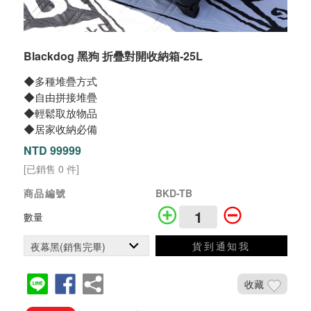
Blackdog 黑狗 折疊對開收納箱-25L
◆多種堆疊方式
◆自由拼接堆疊
◆輕鬆取放物品
◆居家收納必備
NTD 99999
[已銷售 0 件]
商品編號
BKD-TB
數量
貨到通知我
收藏