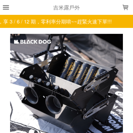
LOADING...
吉米露戶外
 12 期，零利率分期唷~~趕緊火速下單!!!