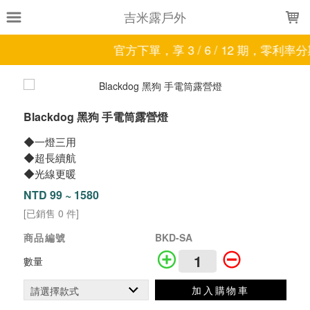
LOADING...
吉米露戶外
官方下單，享 3 / 6 / 12 期，零利率
Blackdog 黑狗 手電筒露營燈
◆一燈三用
◆超長續航
◆光線更暖
NTD 99 ~ 1580
[已銷售 0 件]
商品編號
BKD-SA
數量
加入購物車