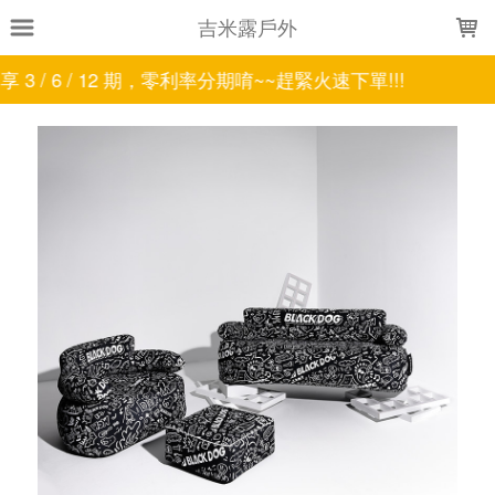
LOADING...
吉米露戶外
分期唷~~趕緊火速下單!!!