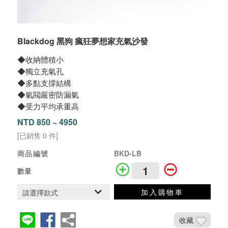
Blackdog 黑狗 瘋狂夢想家充氣沙發
◆收納體積小
◆獨立充氣孔
◆多點支撐結構
◆氣閥嚴密防漏氣
◆受力平均承重高
NTD 850 ~ 4950
[已銷售 0 件]
商品編號
BKD-LB
數量
加入購物車
收藏