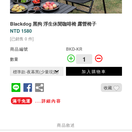
Blackdog 黑狗 浮生休閒咖啡椅 露營椅子
NTD 1580
[已銷售 0 件]
商品編號
BKD-KR
數量
加入購物車
收藏
滿千免運
...詳細內容
商品敘述