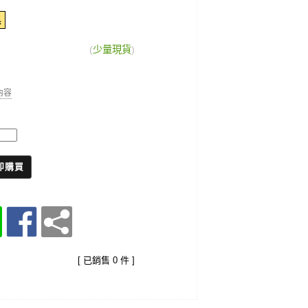
黑
(
少量現貨
)
細內容
即購買
[ 已銷售 0 件 ]