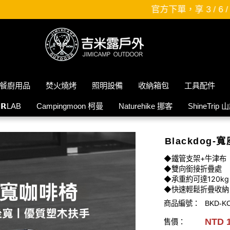
官方下單，享 3 / 6 / 12 期，零利率分期
餐廚用品
焚火燒烤
照明設備
收納箱包
工具配件
𝗜𝗥LAB
Campingmoon 柯曼
Naturehike 挪客
ShineTrip 
Blackdog
◆鐵管支架+牛津布
◆雙向銜接折疊處
◆承重約可達120kg
◆快速輕鬆折疊收納
商品編號：
BKD-K
NTD 
售價：