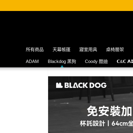
所有商品
天幕帳篷
寢室用具
桌椅層架
ADAM
Blackdog 黑狗
Coody 酷迪
𝗖&𝗖 𝗔