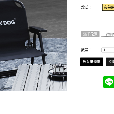
款式：
夜幕
滿千免運
. . . 詳
數量：
放入購物車
立