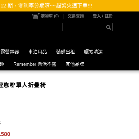
唷~~趕緊火速下單!!!
購物車
(
0
)
交易查詢
登入 / 註冊
露營電器
車泊用品
裝備出租
曬帳清潔
山趣
Remember 樂活不露
其他品牌
-寬座咖啡單人折疊椅
C
1580