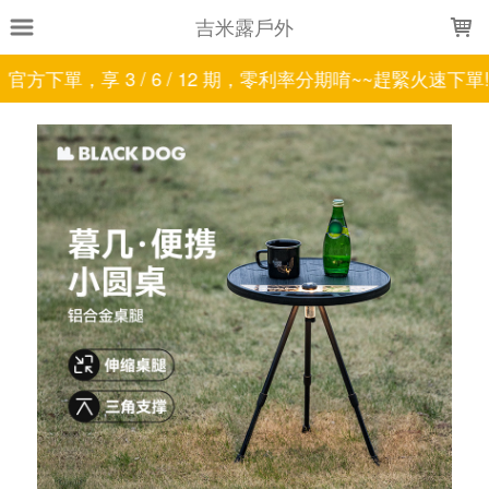
LOADING...
吉米露戶外
官方下單，享 3 / 6 / 12 期，零利率分期唷~~趕緊火速下單!!!