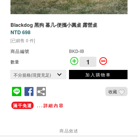
Blackdog 黑狗 暮几-便攜小圓桌 露營桌
NTD 698
[已銷售 0 件]
商品編號
BKD-IB
數量
加入購物車
收藏
滿千免運
...詳細內容
商品敘述