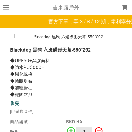
LOADING...
吉米露戶外
官方下單，享 3 / 6 / 12 期，零利率
Blackdog 黑狗 六邊碟形天幕-550*292
◆UPF50+黑膠面料
◆防水PU3000+
◆黑化風格
◆搶眼耐看
◆加粗營柱
◆穩固防風
售完
[已銷售 0 件]
商品編號
BKD-HA
數量