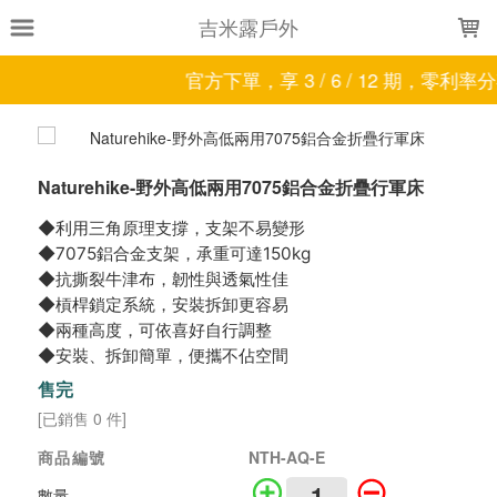
LOADING...
吉米露戶外
官方下單，享 3 / 6 / 12 期，零利率
Naturehike-野外高低兩用7075鋁合金折疊行軍床
◆利用三角原理支撐，支架不易變形
◆7075鋁合金支架，承重可達150kg
◆抗撕裂牛津布，韌性與透氣性佳
◆槓桿鎖定系統，安裝拆卸更容易
◆兩種高度，可依喜好自行調整
◆安裝、拆卸簡單，便攜不佔空間
售完
[已銷售 0 件]
商品編號
NTH-AQ-E
數量