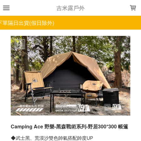
LOADING...
吉米露戶外
外)
Camping Ace 野樂-黑森戰術系列-野居300*300 帳篷
◆武士黑、荒漠沙雙色帥氣搭配帥度UP