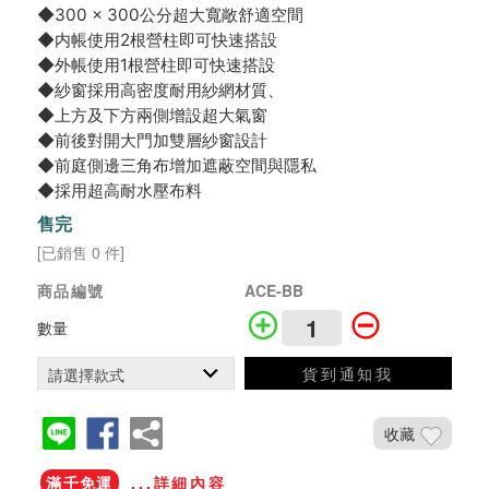
◆300 x 300公分超大寬敞舒適空間
◆内帳使用2根營柱即可快速搭設
◆外帳使用1根營柱即可快速搭設
◆紗窗採用高密度耐用紗網材質、
◆上方及下方兩側增設超大氣窗
◆前後對開大門加雙層紗窗設計
◆前庭側邊三角布增加遮蔽空間與隱私
◆採用超高耐水壓布料
售完
[已銷售 0 件]
商品編號
ACE-BB
數量
貨到通知我
收藏
滿千免運
...詳細內容