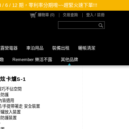
期唷~~趕緊火速下單!!!
購物車
(
0
)
交易查詢
登入 / 註冊
露營電器
車泊用品
裝備出租
曬帳清潔
山趣
Remember 樂活不露
其他品牌
-炫卡爐S-1
/輕巧不佔空間
全防護
內皆適用
可/手提帶著走 安全裝置
斯罐放入裝置
用防護裝置
計