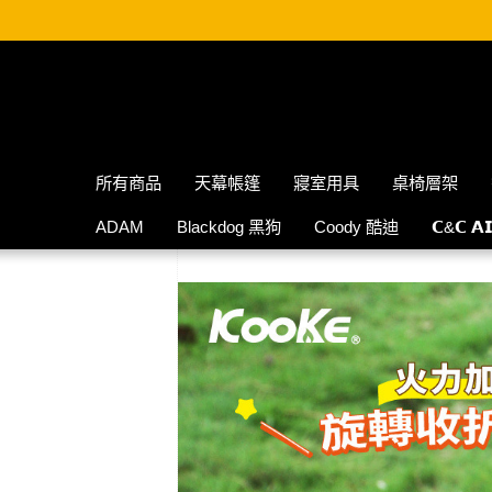
所有商品
天幕帳篷
寢室用具
桌椅層架
ADAM
Blackdog 黑狗
Coody 酷迪
𝗖&𝗖 𝗔