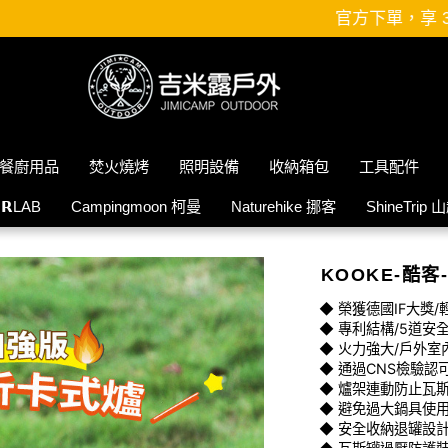
官方下單，享 3 / 6 / 12 期，零利率分
餐廚用品
焚火燒烤
照明設備
收納箱包
工具配件
𝗜𝗥LAB
Campingmoon 柯曼
Naturehike 挪客
ShineTrip 
KOOKE-酷客
◆ 榮獲德國IF大獎
◆ 專利結構/5道安
◆ 火力強大/戶外室
◆ 通過CNS檢驗認
◆ 爐架連動防止瓦
◆ 避免過大鍋具使
◆ 安全收納退罐設