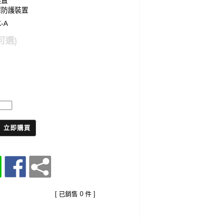
裝置
壓防護裝置
-A
可選)
立即購買
[ 已銷售 0 件 ]