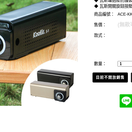
◆ 瓦斯罐過壓防護
◆ 瓦斯開關旋鈕按
商品編號：
ACE-KK
(無款
售價：
款式：
數量：
目前不開放銷售