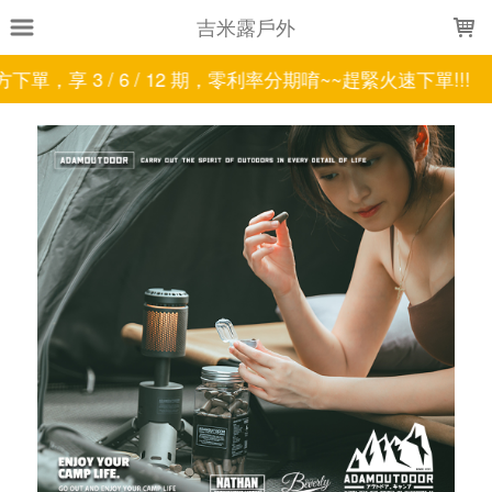
LOADING...
吉米露戶外
 / 6 / 12 期，零利率分期唷~~趕緊火速下單!!!