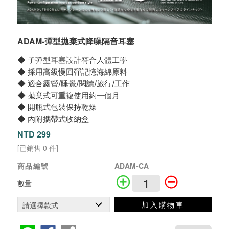
ADAM-彈型拋棄式降噪隔音耳塞
◆ 子彈型耳塞設計符合人體工學
◆ 採用高級慢回彈記憶海綿原料
◆ 適合露營/睡覺/閱讀/旅行/工作
◆ 拋棄式可重複使用約一個月
◆ 開瓶式包裝保持乾燥
◆ 內附攜帶式收納盒
NTD 299
[已銷售 0 件]
商品編號
ADAM-CA
數量
加入購物車