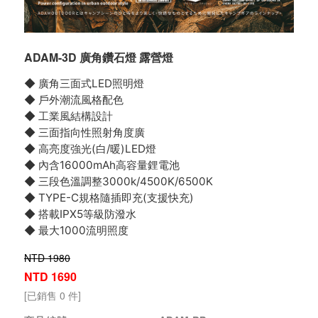
ADAM-3D 廣角鑽石燈 露營燈
◆ 廣角三面式LED照明燈
◆ 戶外潮流風格配色
◆ 工業風結構設計
◆ 三面指向性照射角度廣
◆ 高亮度強光(白/暖)LED燈
◆ 內含16000mAh高容量鋰電池
◆ 三段色溫調整3000k/4500K/6500K
◆ TYPE-C規格隨插即充(支援快充)
◆ 搭載IPX5等級防潑水
◆ 最大1000流明照度
NTD 1980
NTD 1690
[已銷售 0 件]